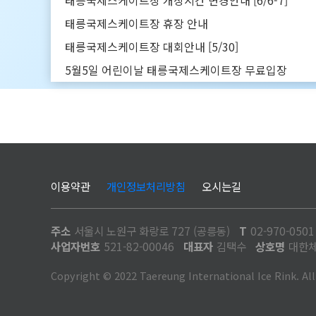
태릉국제스케이트장 개장시간 변경안내 [6/6-7]
태릉국제스케이트장 휴장 안내
태릉국제스케이트장 대회안내 [5/30]
5월5일 어린이날 태릉국제스케이트장 무료입장
이용약관
개인정보처리방침
오시는길
주소
서울시 노원구 화랑로 727 (공릉동)
T
02-970-0501
사업자번호
521-82-00046
대표자
김택수
상호명
대한체
Copyright © 2022 Taereung International Ice Rink. Al